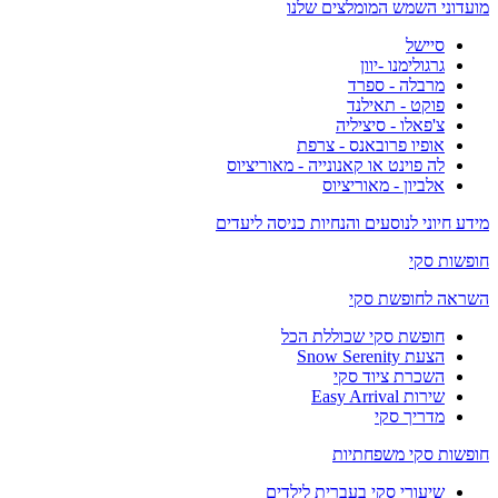
מועדוני השמש המומלצים שלנו
סיישל
גרגולימנו -יוון
מרבלה - ספרד
פוקט - תאילנד
צ'פאלו - סיציליה
אופיו פרובאנס - צרפת
לה פוינט או קאנונייה - מאוריציוס
אלביון - מאוריציוס
מידע חיוני לנוסעים והנחיות כניסה ליעדים
חופשות סקי
השראה לחופשת סקי
חופשת סקי שכוללת הכל
הצעת Snow Serenity
השכרת ציוד סקי
שירות Easy Arrival
מדריך סקי
חופשות סקי משפחתיות
שיעורי סקי בעברית לילדים