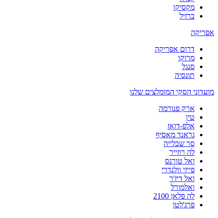
מקסיקו
ברזיל
אפריקה
דרום אפריקה
מרוקו
סנגל
תונסיה
מועדוני הסקי המומלצים שלנו
ארק פנורמה
טין
אלפ-דואז
גראנד מאסיף
סר שבלייה
לה רוזייר
ואל טורנס
פייזי וולנדרי
ואל דיז'ר
ואלמורל
לה פלאן 2100
פרג'לטו