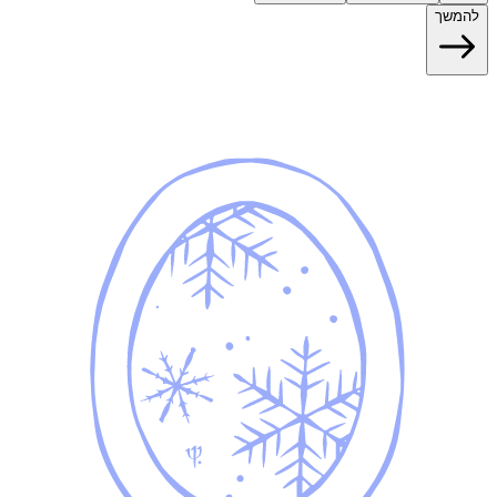
להמשך