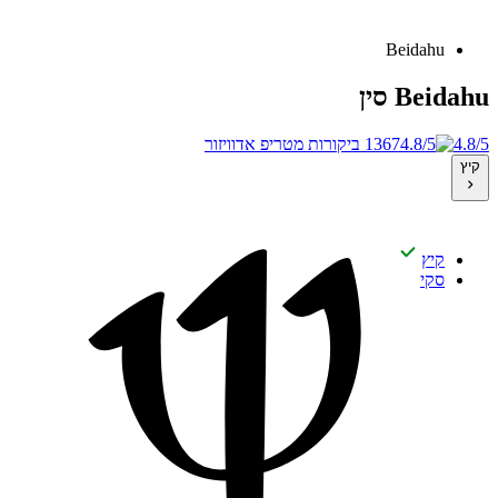
Beidahu
Beidahu
סין
4.8/5
1367 ביקורות מטריפ אדוויזור
קיץ
קיץ
סקי