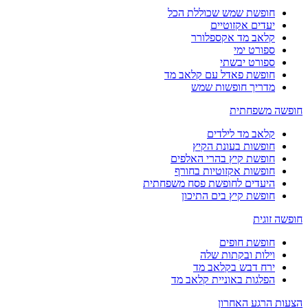
חופשת שמש שכוללת הכל
יעדים אקזוטיים
קלאב מד אקספלורר
ספורט ימי
ספורט יבשתי
חופשת פאדל עם קלאב מד
מדריך חופשות שמש
חופשה משפחתית
קלאב מד לילדים
חופשות בעונת הקיץ
חופשת קיץ בהרי האלפים
חופשות אקזוטיות בחורף
היעדים לחופשת פסח משפחתית
חופשת קיץ בים התיכון
חופשה זוגית
חופשת חופים
וילות ובקתות שלה
ירח דבש בקלאב מד
הפלגות באוניית קלאב מד
הצעות הרגע האחרון