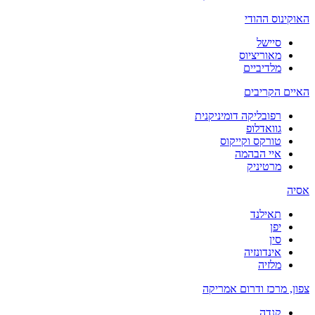
האוקינוס ההודי
סיישל
מאוריציוס
מלדיביים
האיים הקריבים
רפובליקה דומיניקנית
גוואדלופ
טורקס וקייקוס
איי הבהמה
מרטיניק
אסיה
תאילנד
יפן
סין
אינדונזיה
מלזיה
צפון, מרכז ודרום אמריקה
קנדה