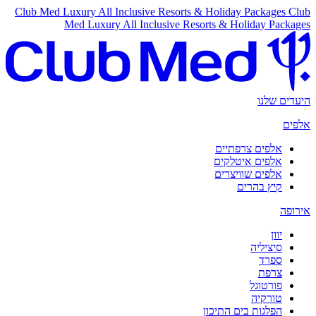
Club Med Luxury All Inclusive Resorts & Holiday Packages
Club
Med Luxury All Inclusive Resorts & Holiday Packages
היעדים שלנו
אלפים
אלפים צרפתיים
אלפים איטלקים
אלפים שוויצרים
קיץ בהרים
אירופה
יוון
סיציליה
ספרד
צרפת
פורטוגל
טורקיה
הפלגות בים התיכון