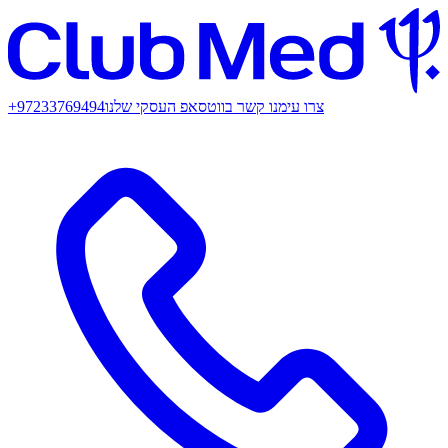
צרו עימנו קשר בווטסאפ העסקי שלנו
+97233769494