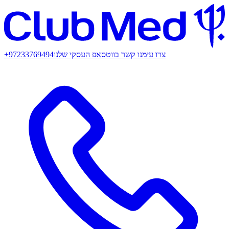
צרו עימנו קשר בווטסאפ העסקי שלנו
+97233769494